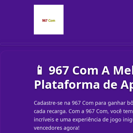
📱 967 Com A Me
Plataforma de A
Cadastre-se na 967 Com para ganhar b
cada recarga. Com a 967 Com, você te
incríveis e uma experiência de jogo inig
vencedores agora!