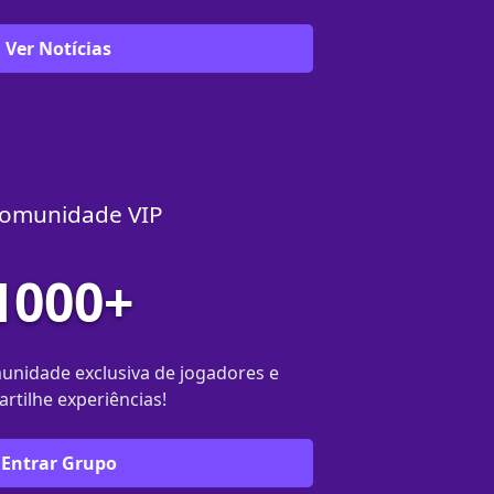
Ver Notícias
Comunidade VIP
1000+
unidade exclusiva de jogadores e
rtilhe experiências!
Entrar Grupo