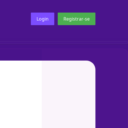
Login
Registrar-se