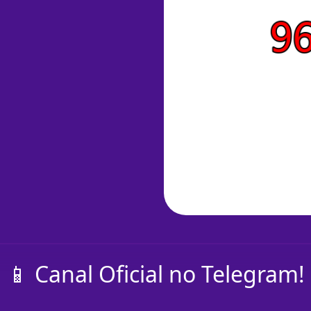
📱 Canal Oficial no Telegram!