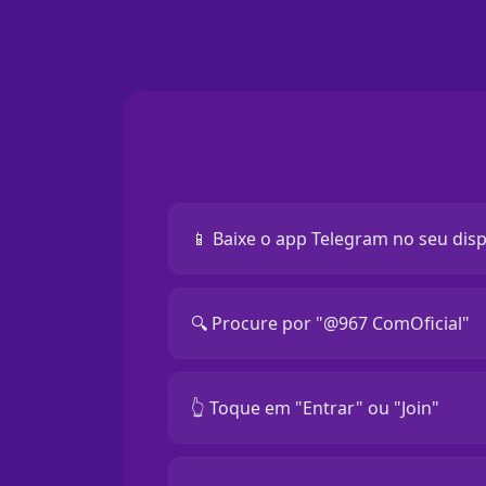
📱 Baixe o app Telegram no seu disp
🔍 Procure por "@967 ComOficial"
👆 Toque em "Entrar" ou "Join"