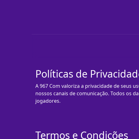
Políticas de Privacida
A 967 Com valoriza a privacidade de seus u
nossos canais de comunicação. Todos os dad
jogadores.
Termos e Condições