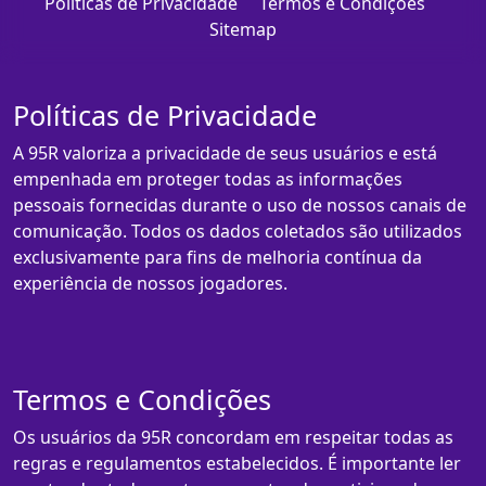
Políticas de Privacidade
Termos e Condições
Sitemap
Políticas de Privacidade
A 95R valoriza a privacidade de seus usuários e está
empenhada em proteger todas as informações
pessoais fornecidas durante o uso de nossos canais de
comunicação. Todos os dados coletados são utilizados
exclusivamente para fins de melhoria contínua da
experiência de nossos jogadores.
Termos e Condições
Os usuários da 95R concordam em respeitar todas as
regras e regulamentos estabelecidos. É importante ler