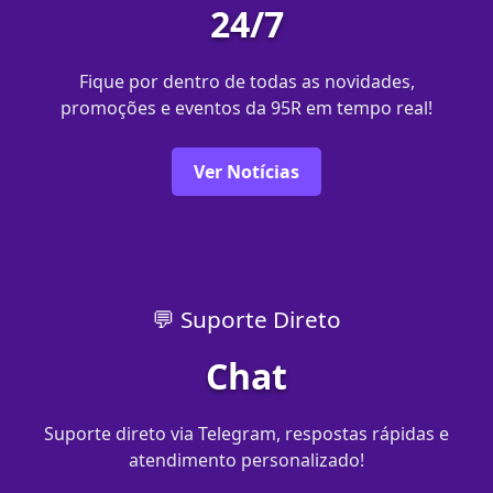
24/7
Fique por dentro de todas as novidades,
promoções e eventos da 95R em tempo real!
Ver Notícias
💬 Suporte Direto
Chat
Suporte direto via Telegram, respostas rápidas e
atendimento personalizado!