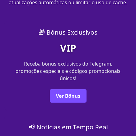
atualizações automáticas ou limitar o uso de cache.
🎁 Bônus Exclusivos
VIP
Receba bônus exclusivos do Telegram,
promoções especiais e códigos promocionais
únicos!
Ver Bônus
📢 Notícias em Tempo Real