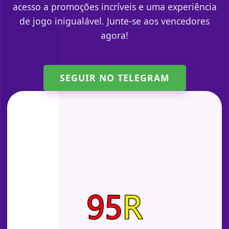
acesso a promoções incríveis e uma experiência
de jogo inigualável. Junte-se aos vencedores
agora!
SEGUIR NO TELEGRAM