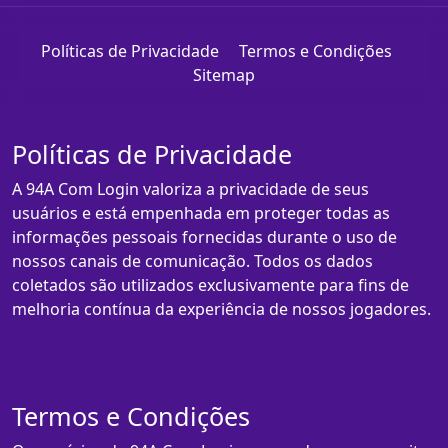
Políticas de Privacidade
Termos e Condições
Sitemap
Políticas de Privacidade
A 94A Com Login valoriza a privacidade de seus
usuários e está empenhada em proteger todas as
informações pessoais fornecidas durante o uso de
nossos canais de comunicação. Todos os dados
coletados são utilizados exclusivamente para fins de
melhoria contínua da experiência de nossos jogadores.
Termos e Condições