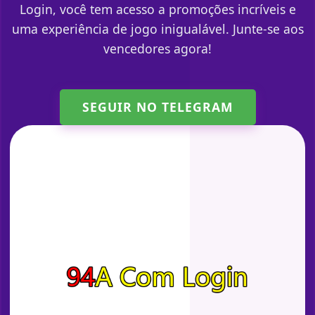
Login, você tem acesso a promoções incríveis e
uma experiência de jogo inigualável. Junte-se aos
vencedores agora!
SEGUIR NO TELEGRAM