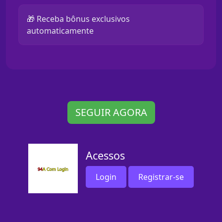
🎁 Receba bônus exclusivos
automaticamente
SEGUIR AGORA
Acessos
Login
Registrar-se