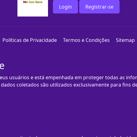
Login
Registrar-se
Políticas de Privacidade
Termos e Condições
Sitemap
de
seus usuários e está empenhada em proteger todas as info
dados coletados são utilizados exclusivamente para fins d