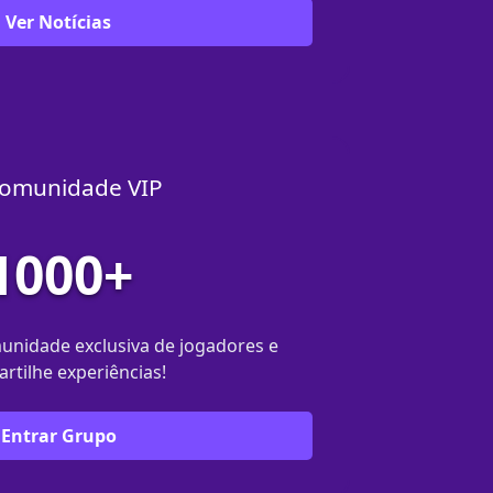
Ver Notícias
Comunidade VIP
1000+
unidade exclusiva de jogadores e
rtilhe experiências!
Entrar Grupo