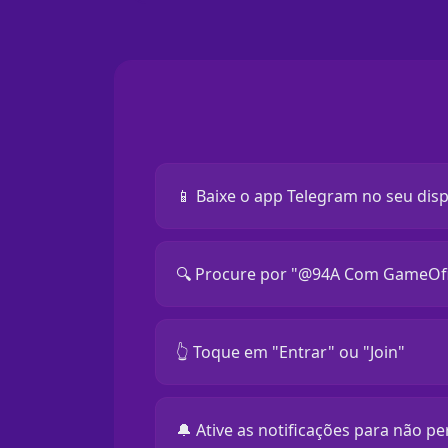
📱 Baixe o app Telegram no seu disp
🔍 Procure por "@94A Com GameOfi
👆 Toque em "Entrar" ou "Join"
🔔 Ative as notificações para não p