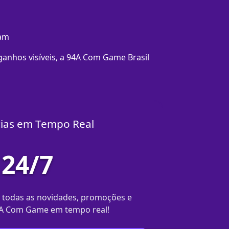
ram
ganhos visíveis, a 94A Com Game Brasil
cias em Tempo Real
24/7
e todas as novidades, promoções e
4A Com Game em tempo real!