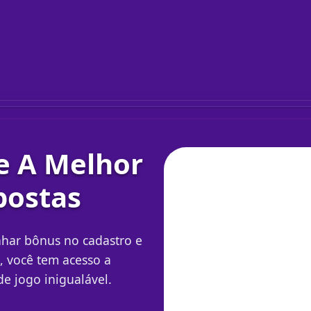
e A Melhor
postas
har bônus no cadastro e
 você tem acesso a
e jogo inigualável.