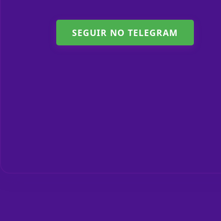
SEGUIR NO TELEGRAM