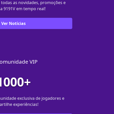
e todas as novidades, promoções e
da 9191V em tempo real!
Ver Notícias
Comunidade VIP
1000+
unidade exclusiva de jogadores e
rtilhe experiências!