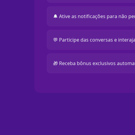
🔔 Ative as notificações para não p
💬 Participe das conversas e interaj
🎁 Receba bônus exclusivos autom