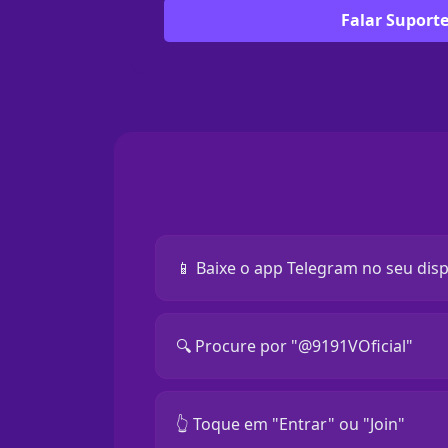
Falar Suport
📱 Baixe o app Telegram no seu disp
🔍 Procure por "@9191VOficial"
👆 Toque em "Entrar" ou "Join"