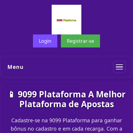
Login
Registrar-se
Menu
📱 9099 Plataforma A Melhor
Plataforma de Apostas
Cadastre-se na 9099 Plataforma para ganhar
bônus no cadastro e em cada recarga. Com a