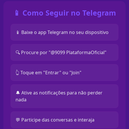
📱 Como Seguir no Telegram
📱 Baixe o app Telegram no seu dispositivo
🔍 Procure por "@9099 PlataformaOficial"
👆 Toque em "Entrar" ou "Join"
🔔 Ative as notificações para não perder
nada
💬 Participe das conversas e interaja