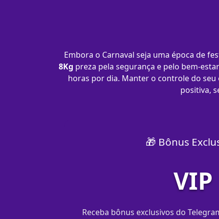
Embora o Carnaval seja uma época de fest
8Kg
preza pela segurança e pelo bem-estar 
horas por dia. Manter o controle do seu
positiva, 
🎁 Bônus Exclu
VIP
Receba bônus exclusivos do Telegra