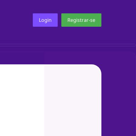
Login
Registrar-se