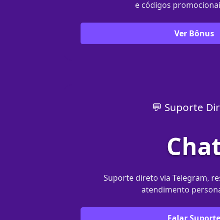
e códigos promocionai
Ver Bônus
💬 Suporte Di
Cha
Suporte direto via Telegram, r
atendimento persona
Falar Suport