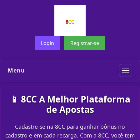
Login
Registrar-se
Menu
📱 8CC A Melhor Plataforma
de Apostas
Cadastre-se na 8CC para ganhar bônus no
cadastro e em cada recarga. Com a 8CC, você tem