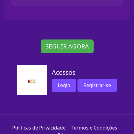
SEGUIR AGORA
Acessos
Login
Registrar-se
Políticas de Privacidade
Termos e Condições