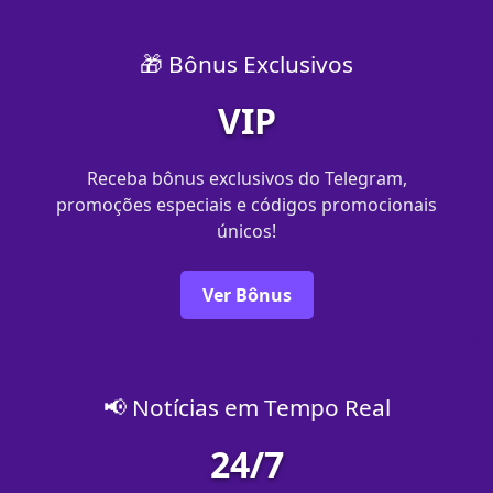
🎁 Bônus Exclusivos
VIP
Receba bônus exclusivos do Telegram,
promoções especiais e códigos promocionais
únicos!
Ver Bônus
📢 Notícias em Tempo Real
24/7