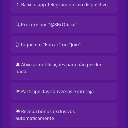
📱 Baixe o app Telegram no seu dispositivo
🔍 Procure por "@8BrOficial"
👆 Toque em "Entrar" ou "Join"
🔔 Ative as notificações para não perder
nada
💬 Participe das conversas e interaja
🎁 Receba bônus exclusivos
automaticamente