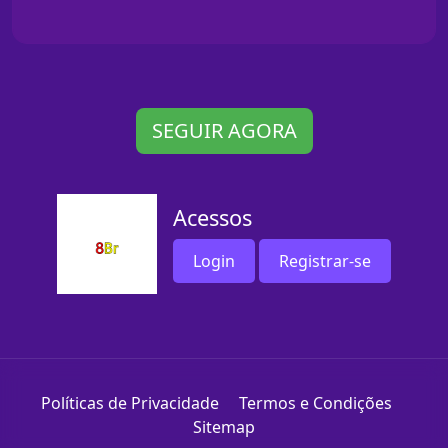
SEGUIR AGORA
Acessos
Login
Registrar-se
Políticas de Privacidade
Termos e Condições
Sitemap