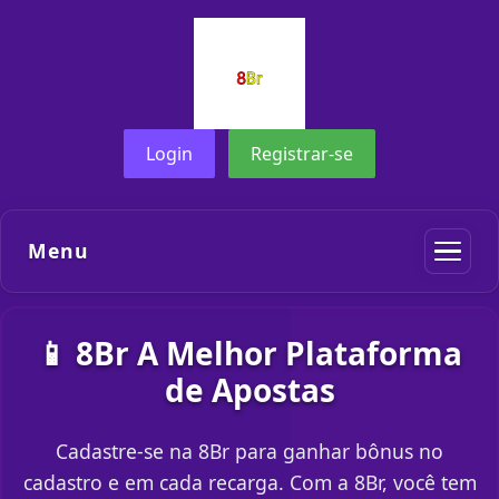
Login
Registrar-se
Menu
📱 8Br A Melhor Plataforma
de Apostas
Cadastre-se na 8Br para ganhar bônus no
cadastro e em cada recarga. Com a 8Br, você tem