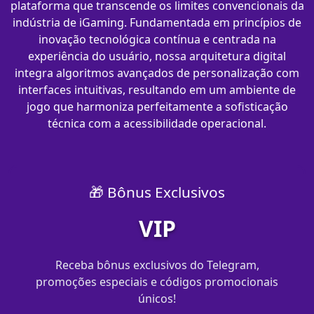
plataforma que transcende os limites convencionais da
indústria de iGaming. Fundamentada em princípios de
inovação tecnológica contínua e centrada na
experiência do usuário, nossa arquitetura digital
integra algoritmos avançados de personalização com
interfaces intuitivas, resultando em um ambiente de
jogo que harmoniza perfeitamente a sofisticação
técnica com a acessibilidade operacional.
🎁 Bônus Exclusivos
VIP
Receba bônus exclusivos do Telegram,
promoções especiais e códigos promocionais
únicos!