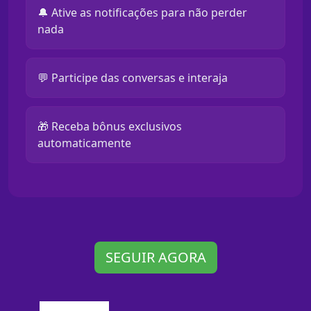
🔔 Ative as notificações para não perder
nada
💬 Participe das conversas e interaja
🎁 Receba bônus exclusivos
automaticamente
SEGUIR AGORA