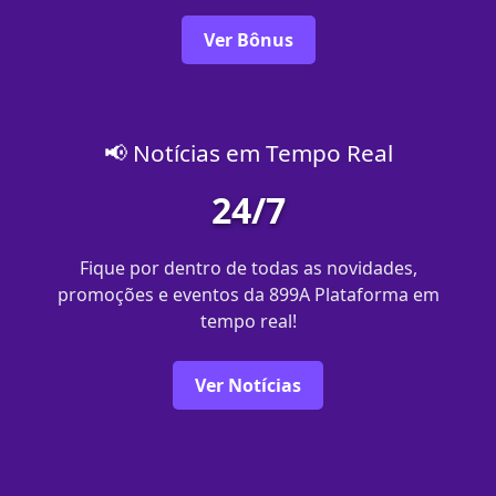
Ver Bônus
📢 Notícias em Tempo Real
24/7
Fique por dentro de todas as novidades,
promoções e eventos da 899A Plataforma em
tempo real!
Ver Notícias