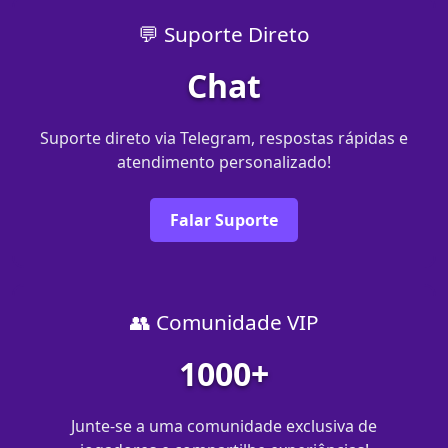
💬 Suporte Direto
Chat
Suporte direto via Telegram, respostas rápidas e
atendimento personalizado!
Falar Suporte
👥 Comunidade VIP
1000+
Junte-se a uma comunidade exclusiva de