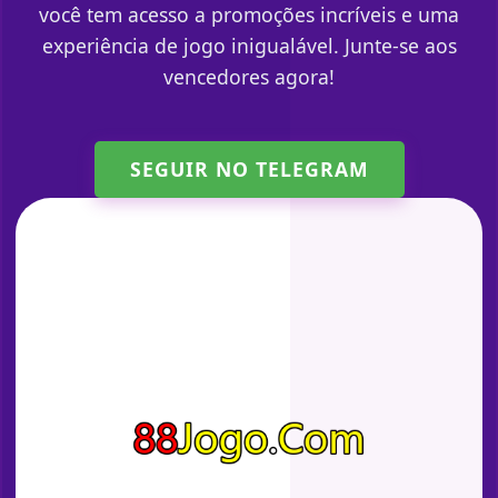
você tem acesso a promoções incríveis e uma
experiência de jogo inigualável. Junte-se aos
vencedores agora!
SEGUIR NO TELEGRAM