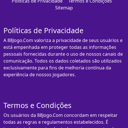
Políticas de Privacidade
Termos e Condições
Sitemap
Políticas de Privacidade
A 88Jogo.Com valoriza a privacidade de seus usuários e
está empenhada em proteger todas as informações
pessoais fornecidas durante o uso de nossos canais de
comunicação. Todos os dados coletados são utilizados
exclusivamente para fins de melhoria contínua da
experiência de nossos jogadores.
Termos e Condições
Os usuários da 88Jogo.Com concordam em respeitar
todas as regras e regulamentos estabelecidos. É