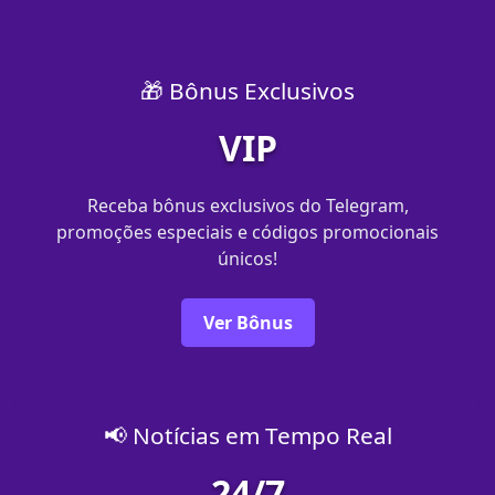
🎁 Bônus Exclusivos
VIP
Receba bônus exclusivos do Telegram,
promoções especiais e códigos promocionais
únicos!
Ver Bônus
📢 Notícias em Tempo Real
24/7