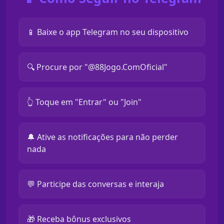
📱 Baixe o app Telegram no seu dispositivo
🔍 Procure por "@88Jogo.ComOficial"
👆 Toque em "Entrar" ou "Join"
🔔 Ative as notificações para não perder
nada
💬 Participe das conversas e interaja
🎁 Receba bônus exclusivos