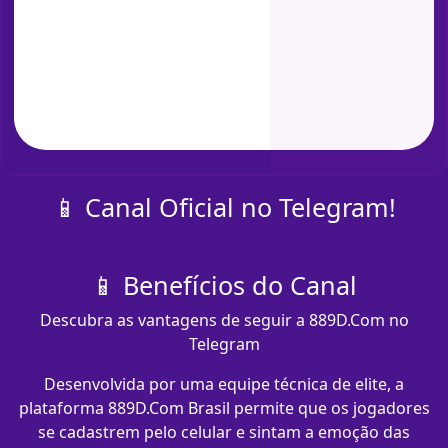
📱 Canal Oficial no Telegram!
📱 Benefícios do Canal
Descubra as vantagens de seguir a 889D.Com no
Telegram
Desenvolvida por uma equipe técnica de elite, a
plataforma 889D.Com Brasil permite que os jogadores
se cadastrem pelo celular e sintam a emoção das