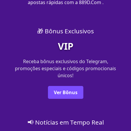
apostas rápidas com a 889D.Com .
🎁 Bônus Exclusivos
VIP
Receba bônus exclusivos do Telegram,
promoções especiais e códigos promocionais
únicos!
Ver Bônus
📢 Notícias em Tempo Real