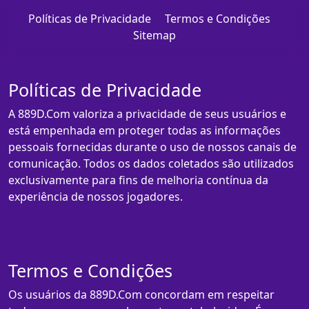
Políticas de Privacidade
Termos e Condições
Sitemap
Políticas de Privacidade
A 889D.Com valoriza a privacidade de seus usuários e
está empenhada em proteger todas as informações
pessoais fornecidas durante o uso de nossos canais de
comunicação. Todos os dados coletados são utilizados
exclusivamente para fins de melhoria contínua da
experiência de nossos jogadores.
Termos e Condições
Os usuários da 889D.Com concordam em respeitar