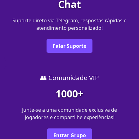
Chat
Suporte direto via Telegram, respostas rápidas e
atendimento personalizado!
Falar Suporte
👥 Comunidade VIP
1000+
Junte-se a uma comunidade exclusiva de
jogadores e compartilhe experiências!
Entrar Grupo