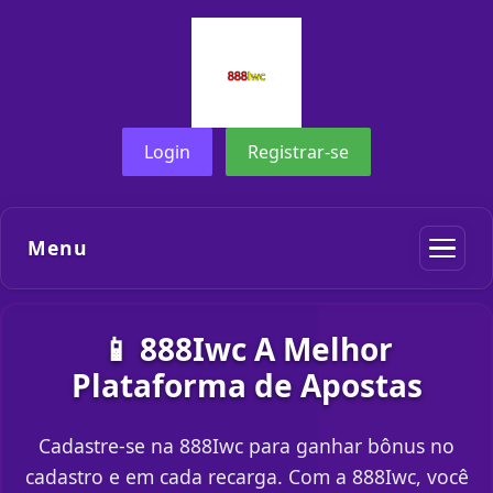
Login
Registrar-se
Menu
📱 888Iwc A Melhor
Plataforma de Apostas
Cadastre-se na 888Iwc para ganhar bônus no
cadastro e em cada recarga. Com a 888Iwc, você