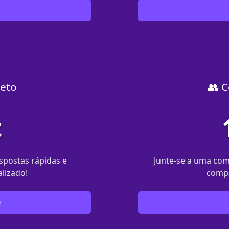
reto
👥 
t
espostas rápidas e
Junte-se a uma com
lizado!
compa
e