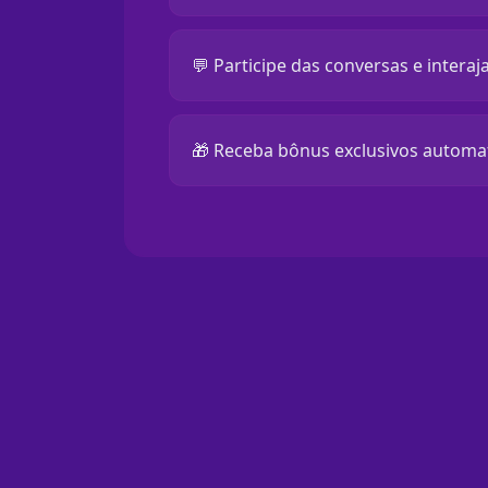
💬 Participe das conversas e interaj
🎁 Receba bônus exclusivos autom