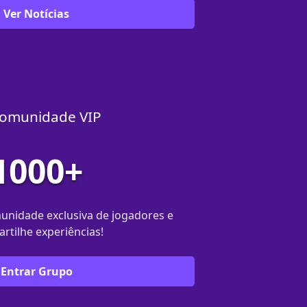
Ver Notícias
Comunidade VIP
1000+
unidade exclusiva de jogadores e
rtilhe experiências!
Entrar Grupo