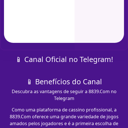
📱 Canal Oficial no Telegram!
📱 Benefícios do Canal
Descubra as vantagens de seguir a 8839.Com no
Telegram
Como uma plataforma de cassino profissional, a
8839.Com oferece uma grande variedade de jogos
amados pelos jogadores e é a primeira escolha de