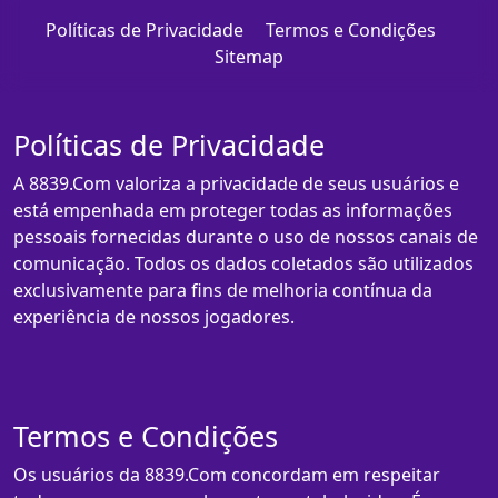
Políticas de Privacidade
Termos e Condições
Sitemap
Políticas de Privacidade
A 8839.Com valoriza a privacidade de seus usuários e
está empenhada em proteger todas as informações
pessoais fornecidas durante o uso de nossos canais de
comunicação. Todos os dados coletados são utilizados
exclusivamente para fins de melhoria contínua da
experiência de nossos jogadores.
Termos e Condições
Os usuários da 8839.Com concordam em respeitar