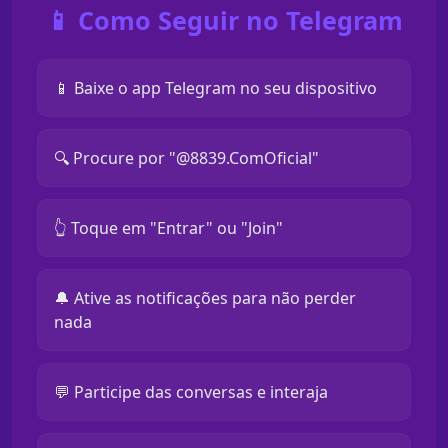
📱 Como Seguir no Telegram
📱 Baixe o app Telegram no seu dispositivo
🔍 Procure por "@8839.ComOficial"
👆 Toque em "Entrar" ou "Join"
🔔 Ative as notificações para não perder
nada
💬 Participe das conversas e interaja