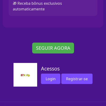
🎁 Receba bônus exclusivos
automaticamente
SEGUIR AGORA
Acessos
Login
Registrar-se