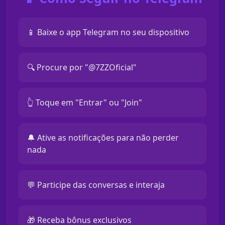
📱 Baixe o app Telegram no seu dispositivo
🔍 Procure por "@7ZZOficial"
👆 Toque em "Entrar" ou "Join"
🔔 Ative as notificações para não perder
nada
💬 Participe das conversas e interaja
🎁 Receba bônus exclusivos