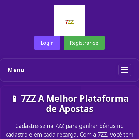
Login
Registrar-se
Menu
📱 7ZZ A Melhor Plataforma
de Apostas
Cadastre-se na 7ZZ para ganhar bônus no
cadastro e em cada recarga. Com a 7ZZ, você tem