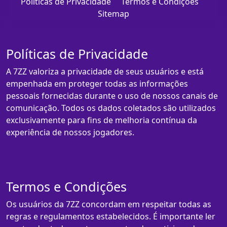
Políticas de Privacidade
Termos e Condições
Sitemap
Políticas de Privacidade
A 7ZZ valoriza a privacidade de seus usuários e está
empenhada em proteger todas as informações
pessoais fornecidas durante o uso de nossos canais de
comunicação. Todos os dados coletados são utilizados
exclusivamente para fins de melhoria contínua da
experiência de nossos jogadores.
Termos e Condições
Os usuários da 7ZZ concordam em respeitar todas as
regras e regulamentos estabelecidos. É importante ler