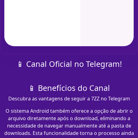
📱 Canal Oficial no Telegram!
📱 Benefícios do Canal
Descubra as vantagens de seguir a 7ZZ no Telegram
O sistema Android também oferece a opção de abrir o
arquivo diretamente após o download, eliminando a
necessidade de navegar manualmente até a pasta de
downloads. Esta funcionalidade torna o processo ainda