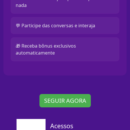
nada
💬 Participe das conversas e interaja
🎁 Receba bônus exclusivos
automaticamente
SEGUIR AGORA
Acessos