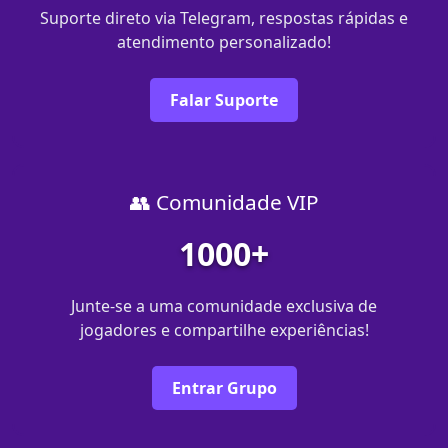
Suporte direto via Telegram, respostas rápidas e
atendimento personalizado!
Falar Suporte
👥 Comunidade VIP
1000+
Junte-se a uma comunidade exclusiva de
jogadores e compartilhe experiências!
Entrar Grupo