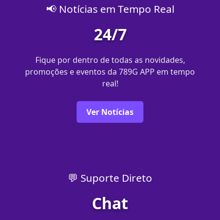
📢 Notícias em Tempo Real
24/7
Fique por dentro de todas as novidades,
promoções e eventos da 789G APP em tempo
real!
Ver Notícias
💬 Suporte Direto
Chat