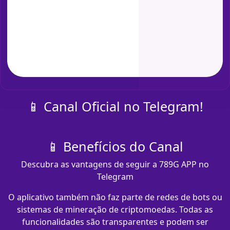
📱 Canal Oficial no Telegram!
📱 Benefícios do Canal
Descubra as vantagens de seguir a 789G APP no
Telegram
O aplicativo também não faz parte de redes de bots ou
sistemas de mineração de criptomoedas. Todas as
funcionalidades são transparentes e podem ser