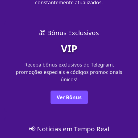
constantemente atualizados.
🎁 Bônus Exclusivos
VIP
Receba bônus exclusivos do Telegram,
promoções especiais e códigos promocionais
únicos!
Ver Bônus
📢 Notícias em Tempo Real