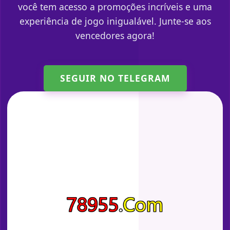
você tem acesso a promoções incríveis e uma
experiência de jogo inigualável. Junte-se aos
vencedores agora!
SEGUIR NO TELEGRAM