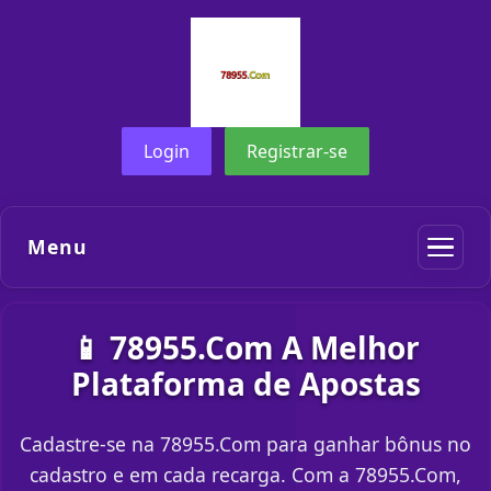
Login
Registrar-se
Menu
📱 78955.Com A Melhor
Plataforma de Apostas
Cadastre-se na 78955.Com para ganhar bônus no
cadastro e em cada recarga. Com a 78955.Com,