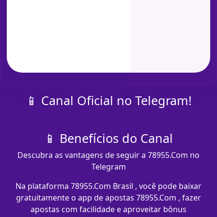
📱 Canal Oficial no Telegram!
📱 Benefícios do Canal
Descubra as vantagens de seguir a 78955.Com no
Telegram
Na plataforma 78955.Com Brasil , você pode baixar
gratuitamente o app de apostas 78955.Com , fazer
apostas com facilidade e aproveitar bônus