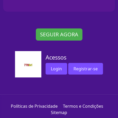
SEGUIR AGORA
Acessos
Login
Registrar-se
Políticas de Privacidade
Termos e Condições
Sitemap