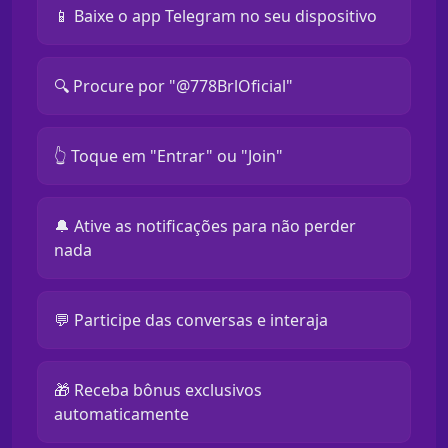
📱 Baixe o app Telegram no seu dispositivo
🔍 Procure por "@778BrlOficial"
👆 Toque em "Entrar" ou "Join"
🔔 Ative as notificações para não perder
nada
💬 Participe das conversas e interaja
🎁 Receba bônus exclusivos
automaticamente