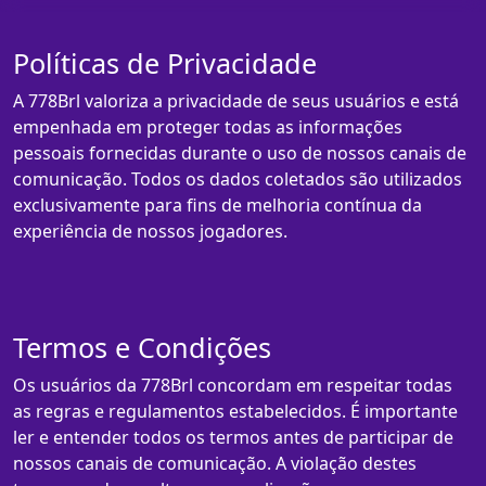
Políticas de Privacidade
A 778Brl valoriza a privacidade de seus usuários e está
empenhada em proteger todas as informações
pessoais fornecidas durante o uso de nossos canais de
comunicação. Todos os dados coletados são utilizados
exclusivamente para fins de melhoria contínua da
experiência de nossos jogadores.
Termos e Condições
Os usuários da 778Brl concordam em respeitar todas
as regras e regulamentos estabelecidos. É importante
ler e entender todos os termos antes de participar de
nossos canais de comunicação. A violação destes