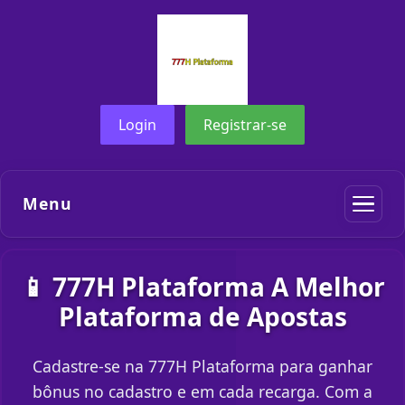
Login
Registrar-se
Menu
📱 777H Plataforma A Melhor
Plataforma de Apostas
Cadastre-se na 777H Plataforma para ganhar
bônus no cadastro e em cada recarga. Com a