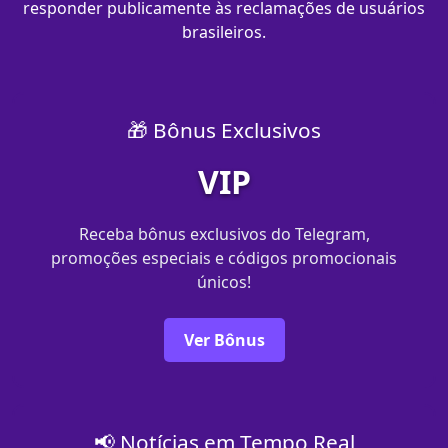
responder publicamente às reclamações de usuários
brasileiros.
🎁 Bônus Exclusivos
VIP
Receba bônus exclusivos do Telegram,
promoções especiais e códigos promocionais
únicos!
Ver Bônus
📢 Notícias em Tempo Real