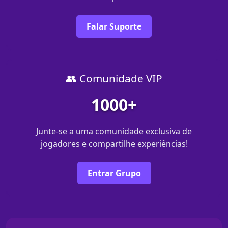
Falar Suporte
👥 Comunidade VIP
1000+
Junte-se a uma comunidade exclusiva de
jogadores e compartilhe experiências!
Entrar Grupo