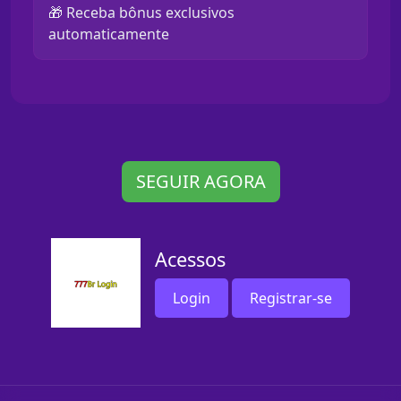
🎁 Receba bônus exclusivos
automaticamente
SEGUIR AGORA
Acessos
Login
Registrar-se