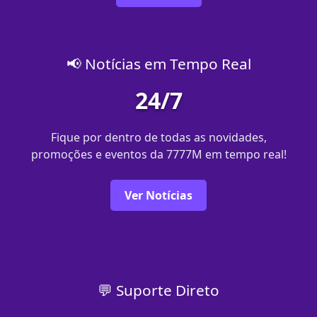
📢 Notícias em Tempo Real
24/7
Fique por dentro de todas as novidades,
promoções e eventos da 7777M em tempo real!
Ver Notícias
💬 Suporte Direto