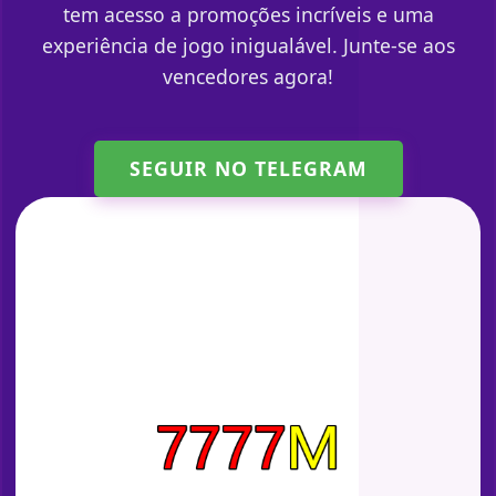
tem acesso a promoções incríveis e uma
experiência de jogo inigualável. Junte-se aos
vencedores agora!
SEGUIR NO TELEGRAM