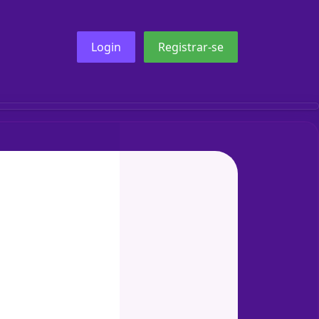
Login
Registrar-se