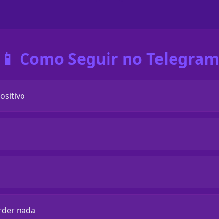
📱 Como Seguir no Telegram
ositivo
erder nada