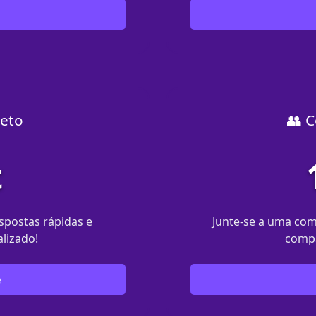
reto
👥 
t
espostas rápidas e
Junte-se a uma com
lizado!
compa
e