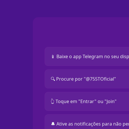
📱 Baixe o app Telegram no seu disp
🔍 Procure por "@755TOficial"
👆 Toque em "Entrar" ou "Join"
🔔 Ative as notificações para não p