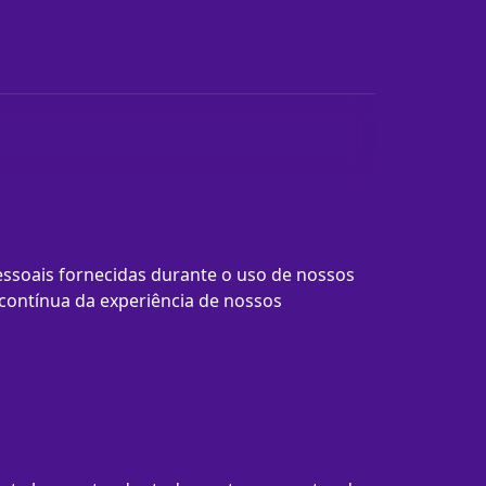
essoais fornecidas durante o uso de nossos
 contínua da experiência de nossos