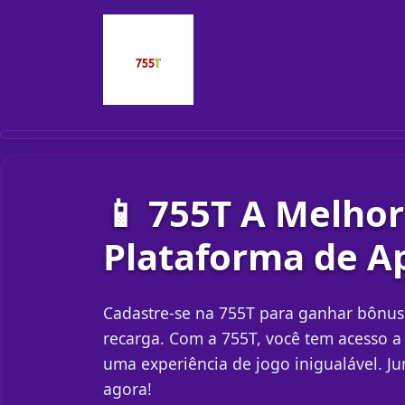
📱 755T A Melhor
Plataforma de A
Cadastre-se na 755T para ganhar bônus
recarga. Com a 755T, você tem acesso a
uma experiência de jogo inigualável. J
agora!