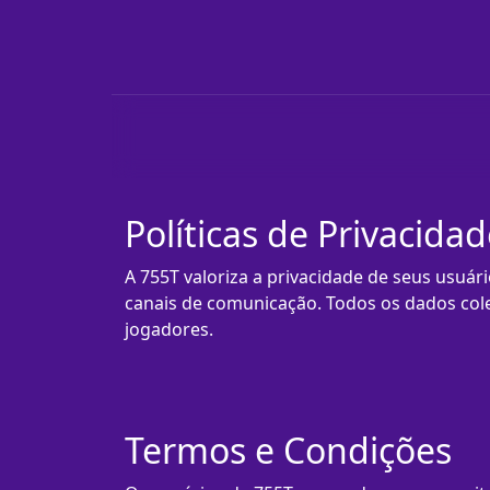
Políticas de Privacida
A 755T valoriza a privacidade de seus usuá
canais de comunicação. Todos os dados cole
jogadores.
Termos e Condições