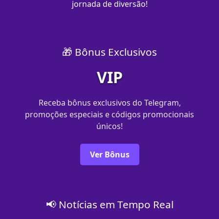
jornada de diversão!
🎁 Bônus Exclusivos
VIP
Receba bônus exclusivos do Telegram,
promoções especiais e códigos promocionais
únicos!
Ver Bônus
📢 Notícias em Tempo Real