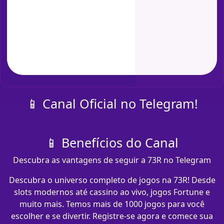
📱 Canal Oficial no Telegram!
📱 Benefícios do Canal
Descubra as vantagens de seguir a 73R no Telegram
Descubra o universo completo de jogos na 73R! Desde
slots modernos até cassino ao vivo, jogos Fortune e
muito mais. Temos mais de 1000 jogos para você
escolher e se divertir. Registre-se agora e comece sua