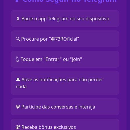
📱 Baixe o app Telegram no seu dispositivo
🔍 Procure por "@73ROficial"
👆 Toque em "Entrar" ou "Join"
🔔 Ative as notificações para não perder
nada
💬 Participe das conversas e interaja
🎁 Receba bônus exclusivos