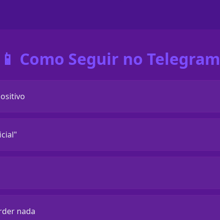
📱 Como Seguir no Telegram
ositivo
cial"
erder nada