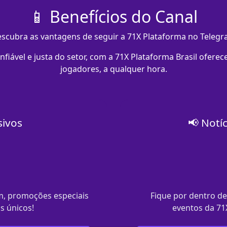
📱 Benefícios do Canal
scubra as vantagens de seguir a 71X Plataforma no Teleg
fiável e justa do setor, com a 71X Plataforma Brasil oferec
jogadores, a qualquer hora.
sivos
📢 Notí
m, promoções especiais
Fique por dentro d
s únicos!
eventos da 71