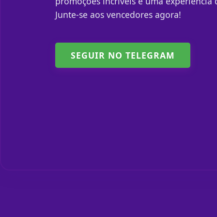
promoções incríveis e uma experiência d
Junte-se aos vencedores agora!
SEGUIR NO TELEGRAM