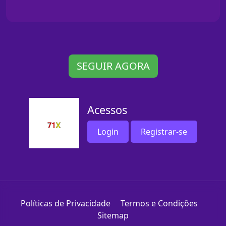
SEGUIR AGORA
Acessos
Login
Registrar-se
Políticas de Privacidade
Termos e Condições
Sitemap