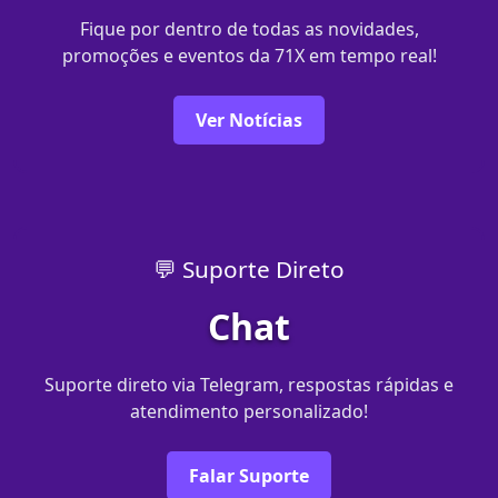
Fique por dentro de todas as novidades,
promoções e eventos da 71X em tempo real!
Ver Notícias
💬 Suporte Direto
Chat
Suporte direto via Telegram, respostas rápidas e
atendimento personalizado!
Falar Suporte