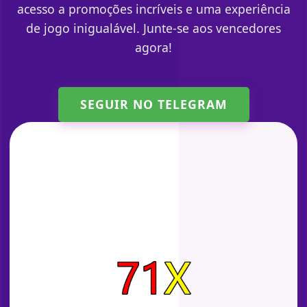
acesso a promoções incríveis e uma experiência
de jogo inigualável. Junte-se aos vencedores
agora!
SEGUIR NO TELEGRAM