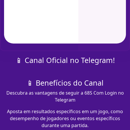
📱 Canal Oficial no Telegram!
📱 Benefícios do Canal
Descubra as vantagens de seguir a 68S Com Login no
Telegram
Aposta em resultados específicos em um jogo, como
desempenho de jogadores ou eventos específicos
durante uma partida.