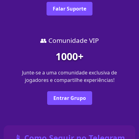
Falar Suporte
👥 Comunidade VIP
1000+
Junte-se a uma comunidade exclusiva de
jogadores e compartilhe experiências!
Entrar Grupo
📱 Como Seguir no Telegram