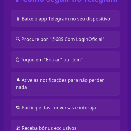
📱 Baixe o app Telegram no seu dispositivo
🔍 Procure por "@68S Com LoginOficial"
👆 Toque em "Entrar" ou "Join"
🔔 Ative as notificações para não perder
nada
💬 Participe das conversas e interaja
🎁 Receba bônus exclusivos