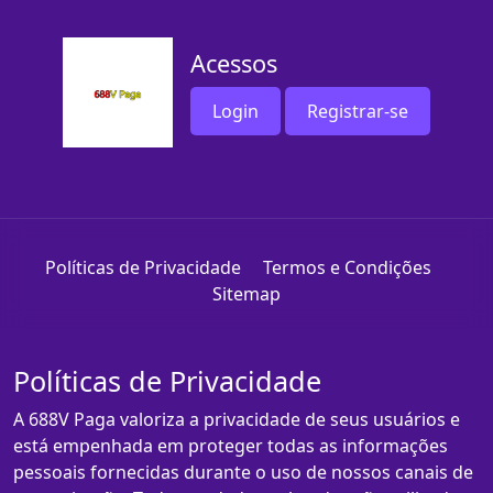
Acessos
Login
Registrar-se
Políticas de Privacidade
Termos e Condições
Sitemap
Políticas de Privacidade
A 688V Paga valoriza a privacidade de seus usuários e
está empenhada em proteger todas as informações
pessoais fornecidas durante o uso de nossos canais de