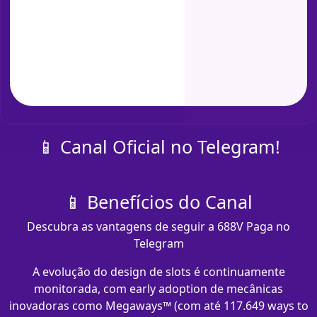
📱 Canal Oficial no Telegram!
📱 Benefícios do Canal
Descubra as vantagens de seguir a 688V Paga no
Telegram
A evolução do design de slots é continuamente
monitorada, com early adoption de mecânicas
inovadoras como Megaways™ (com até 117.649 ways to