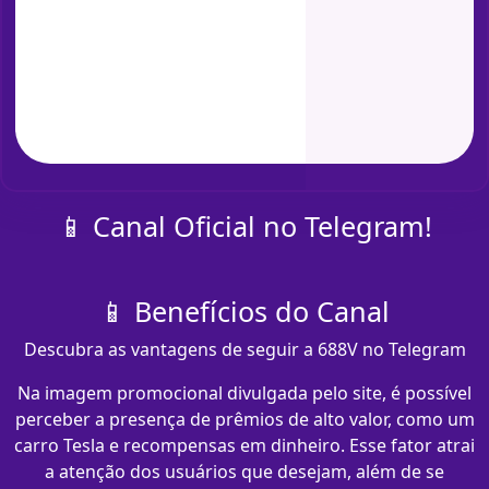
📱 Canal Oficial no Telegram!
📱 Benefícios do Canal
Descubra as vantagens de seguir a 688V no Telegram
Na imagem promocional divulgada pelo site, é possível
perceber a presença de prêmios de alto valor, como um
carro Tesla e recompensas em dinheiro. Esse fator atrai
a atenção dos usuários que desejam, além de se