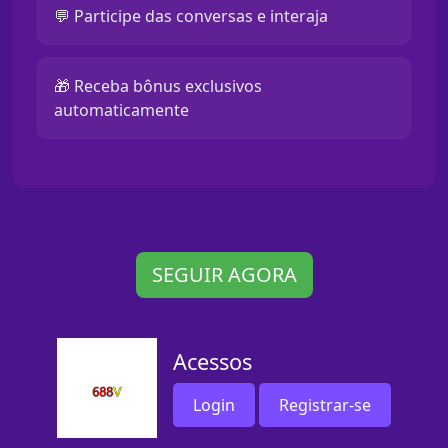
💬 Participe das conversas e interaja
🎁 Receba bônus exclusivos
automaticamente
SEGUIR AGORA
Acessos
Login
Registrar-se