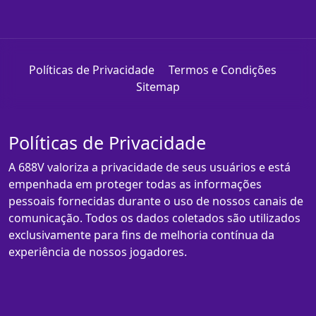
Políticas de Privacidade
Termos e Condições
Sitemap
Políticas de Privacidade
A 688V valoriza a privacidade de seus usuários e está
empenhada em proteger todas as informações
pessoais fornecidas durante o uso de nossos canais de
comunicação. Todos os dados coletados são utilizados
exclusivamente para fins de melhoria contínua da
experiência de nossos jogadores.