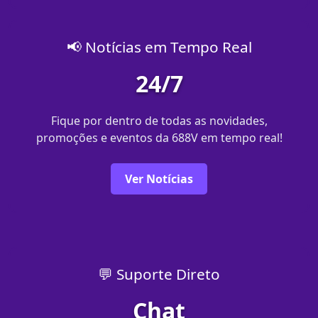
📢 Notícias em Tempo Real
24/7
Fique por dentro de todas as novidades,
promoções e eventos da 688V em tempo real!
Ver Notícias
💬 Suporte Direto
Chat