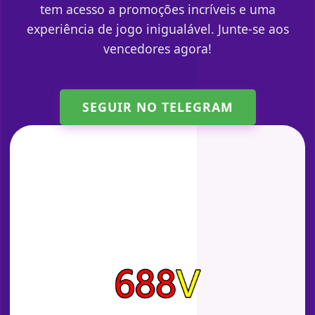
tem acesso a promoções incríveis e uma
experiência de jogo inigualável. Junte-se aos
vencedores agora!
SEGUIR NO TELEGRAM