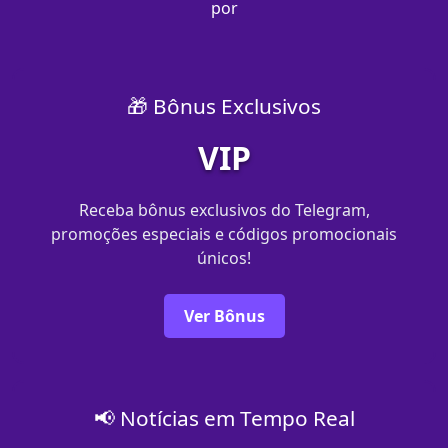
por
🎁 Bônus Exclusivos
VIP
Receba bônus exclusivos do Telegram,
promoções especiais e códigos promocionais
únicos!
Ver Bônus
📢 Notícias em Tempo Real