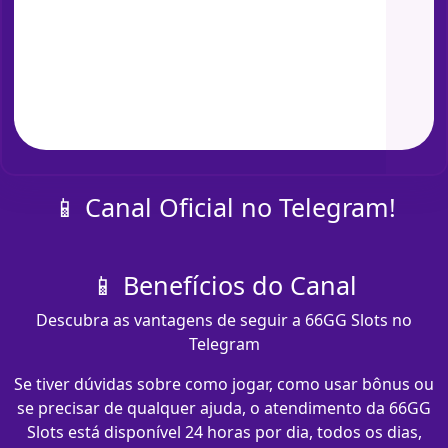
📱 Canal Oficial no Telegram!
📱 Benefícios do Canal
Descubra as vantagens de seguir a 66GG Slots no
Telegram
Se tiver dúvidas sobre como jogar, como usar bônus ou
se precisar de qualquer ajuda, o atendimento da 66GG
Slots está disponível 24 horas por dia, todos os dias,