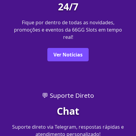
24/7
Fique por dentro de todas as novidades,
promoções e eventos da 66GG Slots em tempo
real!
Ver Notícias
💬 Suporte Direto
Chat
Suporte direto via Telegram, respostas rápidas e
atendimento personalizado!