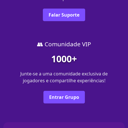
Falar Suporte
👥 Comunidade VIP
1000+
Junte-se a uma comunidade exclusiva de
jogadores e compartilhe experiências!
Entrar Grupo