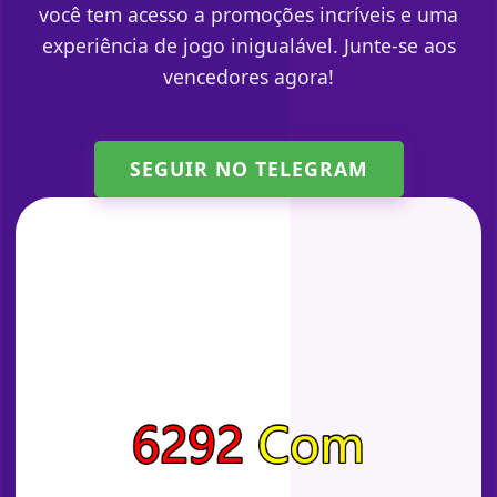
você tem acesso a promoções incríveis e uma
experiência de jogo inigualável. Junte-se aos
vencedores agora!
SEGUIR NO TELEGRAM