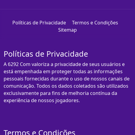
Políticas de Privacidade
Termos e Condições
Sitemap
Políticas de Privacidade
A 6292 Com valoriza a privacidade de seus usuários e
está empenhada em proteger todas as informações
pessoais fornecidas durante o uso de nossos canais de
comunicação. Todos os dados coletados são utilizados
exclusivamente para fins de melhoria contínua da
experiência de nossos jogadores.
Termos e Condições