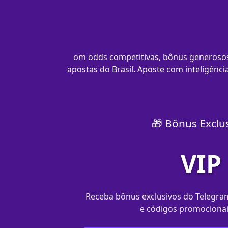
om odds competitivas, bônus generosos
apostas do Brasil. Aposte com inteligênci
🎁 Bônus Exclu
VIP
Receba bônus exclusivos do Telegra
e códigos promocionai