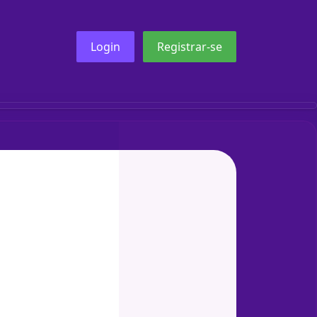
Login
Registrar-se