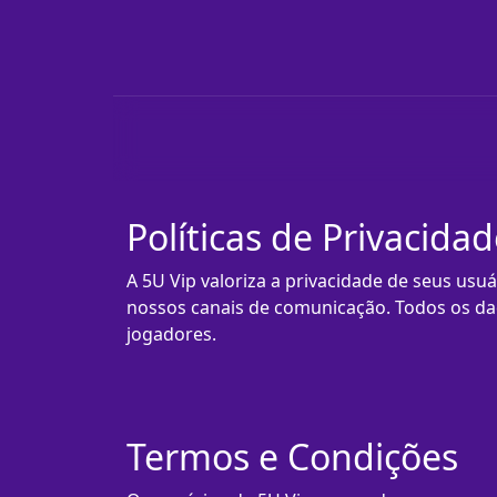
Políticas de Privacida
A 5U Vip valoriza a privacidade de seus us
nossos canais de comunicação. Todos os dad
jogadores.
Termos e Condições