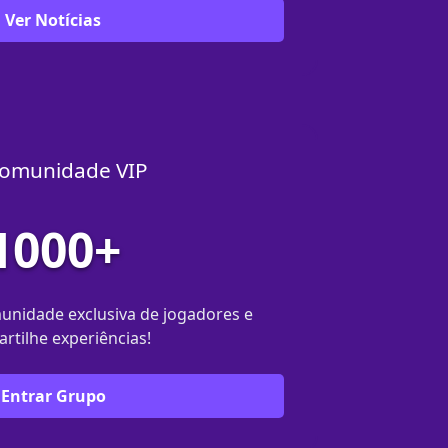
Ver Notícias
Comunidade VIP
1000+
unidade exclusiva de jogadores e
rtilhe experiências!
Entrar Grupo