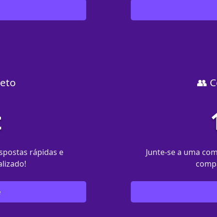
reto
👥 
t
espostas rápidas e
Junte-se a uma com
lizado!
compa
e