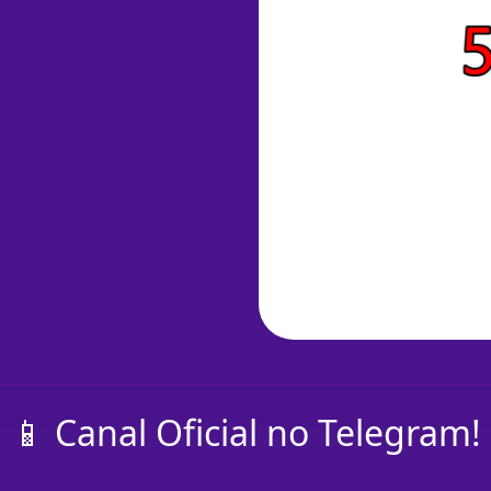
📱 Canal Oficial no Telegram!