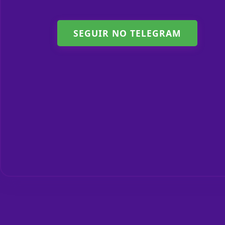
SEGUIR NO TELEGRAM