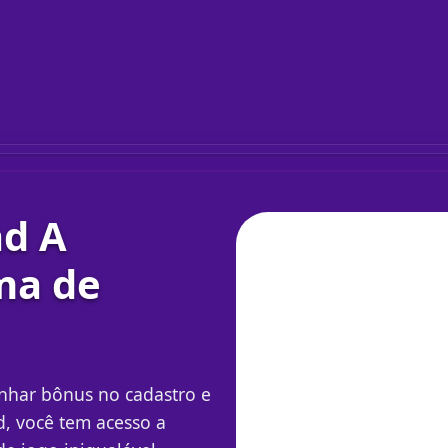
ad A
ma de
nhar bônus no cadastro e
, você tem acesso a