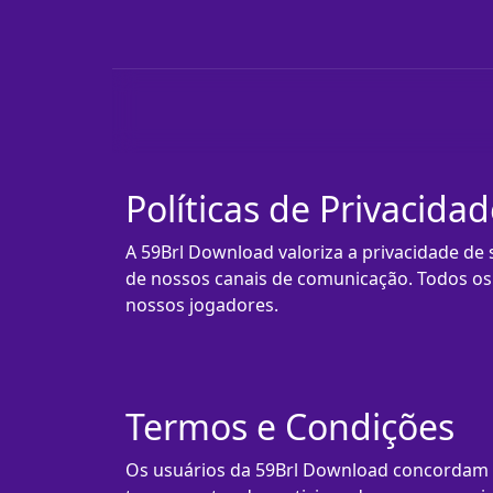
Políticas de Privacida
A 59Brl Download valoriza a privacidade de
de nossos canais de comunicação. Todos os 
nossos jogadores.
Termos e Condições
Os usuários da 59Brl Download concordam em