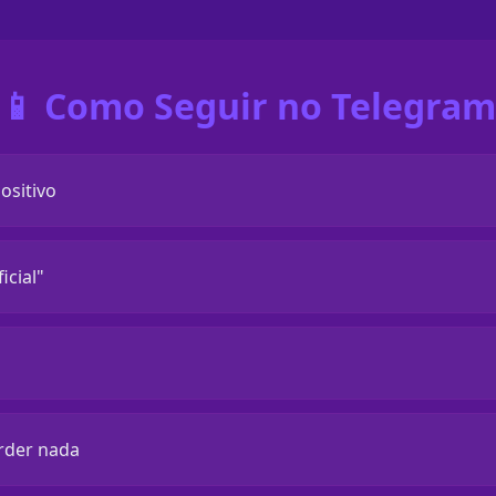
📱 Como Seguir no Telegram
ositivo
cial"
erder nada