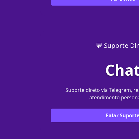
💬 Suporte Di
Cha
Suporte direto via Telegram, r
atendimento persona
Falar Suport