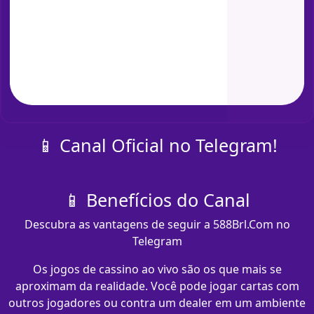
📱 Canal Oficial no Telegram!
📱 Benefícios do Canal
Descubra as vantagens de seguir a 588Brl.Com no
Telegram
Os jogos de cassino ao vivo são os que mais se
aproximam da realidade. Você pode jogar cartas com
outros jogadores ou contra um dealer em um ambiente