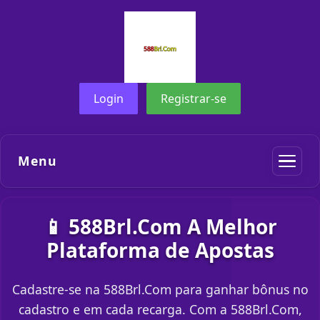
Login
Registrar-se
Menu
📱 588Brl.Com A Melhor
Plataforma de Apostas
Cadastre-se na 588Brl.Com para ganhar bônus no
cadastro e em cada recarga. Com a 588Brl.Com,