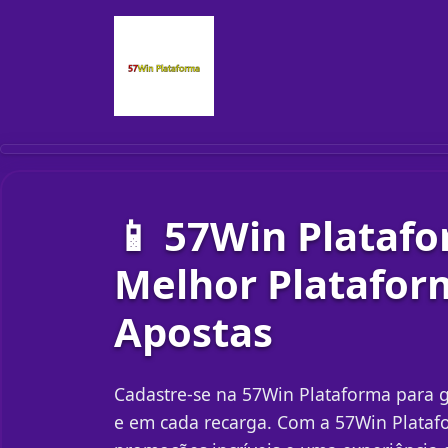
📱 57Win Plataf
Melhor Platafor
Apostas
Cadastre-se na 57Win Plataforma para 
e em cada recarga. Com a 57Win Plataf