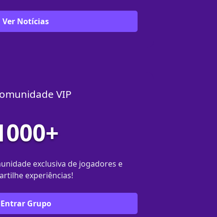
Ver Notícias
Comunidade VIP
1000+
unidade exclusiva de jogadores e
rtilhe experiências!
Entrar Grupo