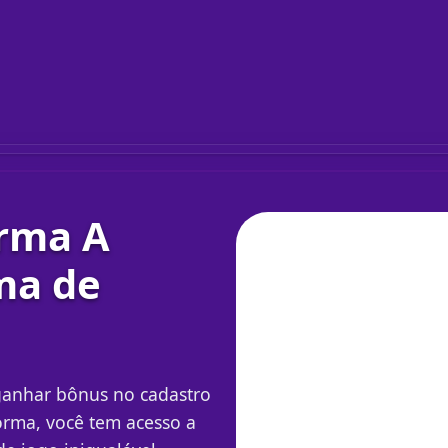
orma A
ma de
ganhar bônus no cadastro
orma, você tem acesso a