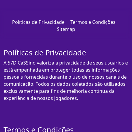
Políticas de Privacidade
Termos e Condições
Sitemap
Políticas de Privacidade
A 57D CaSSino valoriza a privacidade de seus usuários e
está empenhada em proteger todas as informações
pessoais fornecidas durante o uso de nossos canais de
comunicação. Todos os dados coletados são utilizados
exclusivamente para fins de melhoria contínua da
experiência de nossos jogadores.
Termos e Condições