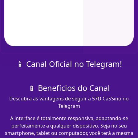
📱 Canal Oficial no Telegram!
📱 Benefícios do Canal
Descubra as vantagens de seguir a 57D CaSSino no
Telegram
A interface é totalmente responsiva, adaptando-se
perfeitamente a qualquer dispositivo. Seja no seu
smartphone, tablet ou computador, você terá a mesma