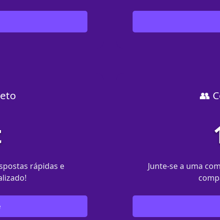
reto
👥 
t
espostas rápidas e
Junte-se a uma com
lizado!
compa
e