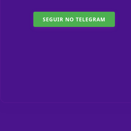
SEGUIR NO TELEGRAM