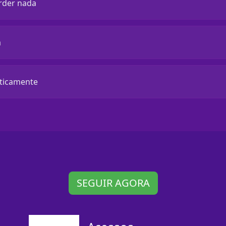
erder nada
a
aticamente
SEGUIR AGORA