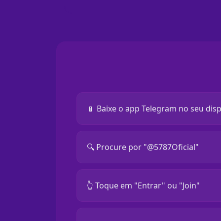
📱 Baixe o app Telegram no seu disp
🔍 Procure por "@5787Oficial"
👆 Toque em "Entrar" ou "Join"