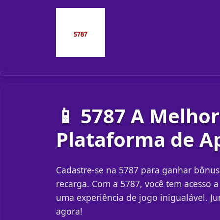
📱 5787 A Melhor
Plataforma de A
Cadastre-se na 5787 para ganhar bônus
recarga. Com a 5787, você tem acesso a
uma experiência de jogo inigualável. J
agora!