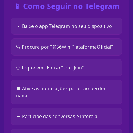
📱 Como Seguir no Telegram
📱 Baixe o app Telegram no seu dispositivo
🔍 Procure por "@56Win PlataformaOficial"
👆 Toque em "Entrar" ou "Join"
🔔 Ative as notificações para não perder
nada
💬 Participe das conversas e interaja