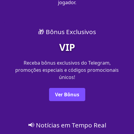
jogador.
🎁 Bônus Exclusivos
VIP
Receba bônus exclusivos do Telegram,
promoções especiais e códigos promocionais
únicos!
Ver Bônus
📢 Notícias em Tempo Real