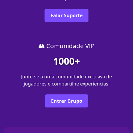
Falar Suporte
👥 Comunidade VIP
1000+
Junte-se a uma comunidade exclusiva de
jogadores e compartilhe experiências!
Entrar Grupo