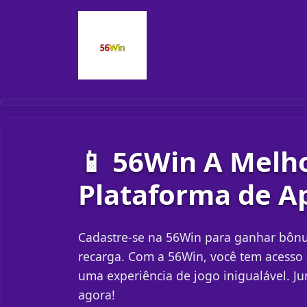
📱 56Win A Melh
Plataforma de A
Cadastre-se na 56Win para ganhar bônu
recarga. Com a 56Win, você tem acesso 
uma experiência de jogo inigualável. J
agora!