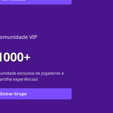
Comunidade VIP
1000+
unidade exclusiva de jogadores e
rtilhe experiências!
Entrar Grupo