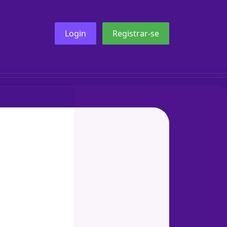
Login
Registrar-se