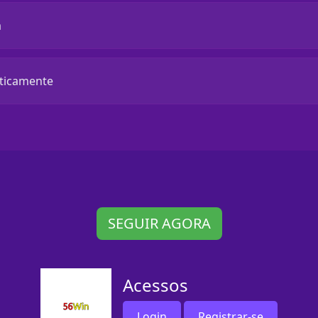
a
aticamente
SEGUIR AGORA
Acessos
Login
Registrar-se