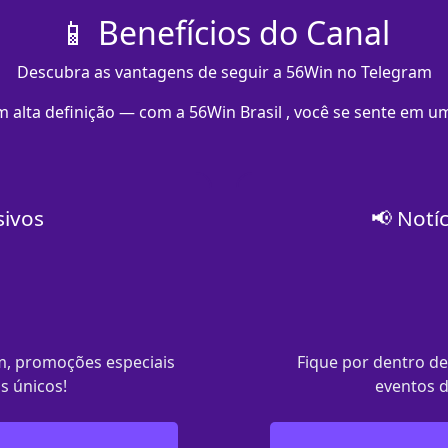
📱 Benefícios do Canal
Descubra as vantagens de seguir a 56Win no Telegram
 alta definição — com a 56Win Brasil , você se sente em u
sivos
📢 Notí
m, promoções especiais
Fique por dentro d
s únicos!
eventos d