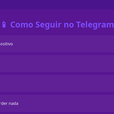
📱 Como Seguir no Telegram
ositivo
erder nada