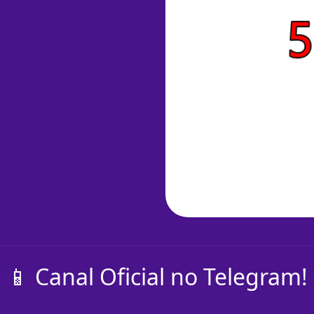
📱 Canal Oficial no Telegram!