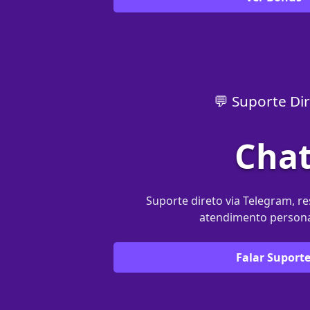
💬 Suporte Di
Cha
Suporte direto via Telegram, r
atendimento persona
Falar Suport