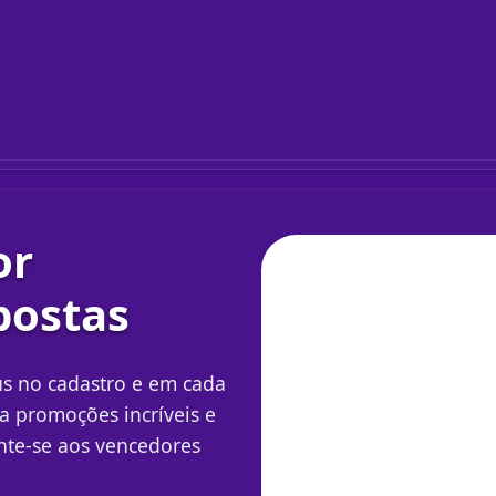
or
postas
s no cadastro e em cada
a promoções incríveis e
unte-se aos vencedores