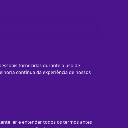
pessoais fornecidas durante o uso de
elhoria contínua da experiência de nossos
ante ler e entender todos os termos antes