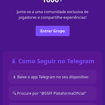
Junte-se a uma comunidade exclusiva de
jogadores e compartilhe experiências!
Entrar Grupo
📱 Como Seguir no Telegram
📱 Baixe o app Telegram no seu dispositivo
🔍 Procure por "@55FF PlataformaOficial"