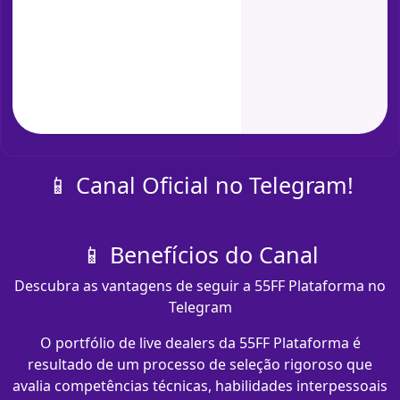
📱 Canal Oficial no Telegram!
📱 Benefícios do Canal
Descubra as vantagens de seguir a 55FF Plataforma no
Telegram
O portfólio de live dealers da 55FF Plataforma é
resultado de um processo de seleção rigoroso que
avalia competências técnicas, habilidades interpessoais