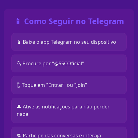
📱 Como Seguir no Telegram
📱 Baixe o app Telegram no seu dispositivo
🔍 Procure por "@55COficial"
👆 Toque em "Entrar" ou "Join"
🔔 Ative as notificações para não perder
nada
💬 Participe das conversas e interaja