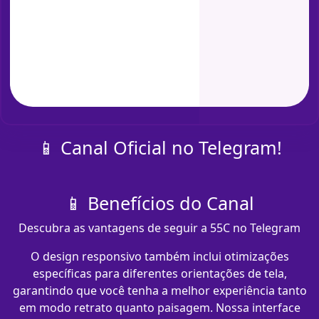
📱 Canal Oficial no Telegram!
📱 Benefícios do Canal
Descubra as vantagens de seguir a 55C no Telegram
O design responsivo também inclui otimizações
específicas para diferentes orientações de tela,
garantindo que você tenha a melhor experiência tanto
em modo retrato quanto paisagem. Nossa interface