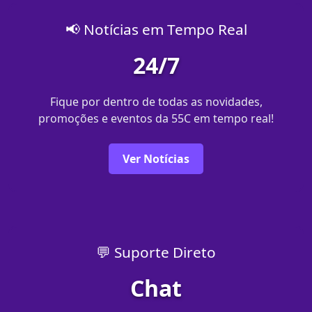
📢 Notícias em Tempo Real
24/7
Fique por dentro de todas as novidades,
promoções e eventos da 55C em tempo real!
Ver Notícias
💬 Suporte Direto
Chat