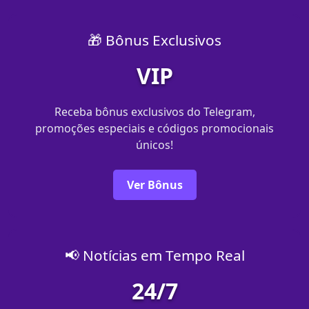
🎁 Bônus Exclusivos
VIP
Receba bônus exclusivos do Telegram,
promoções especiais e códigos promocionais
únicos!
Ver Bônus
📢 Notícias em Tempo Real
24/7