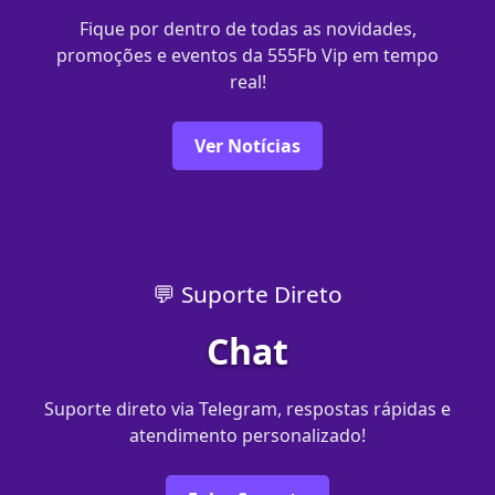
Fique por dentro de todas as novidades,
promoções e eventos da 555Fb Vip em tempo
real!
Ver Notícias
💬 Suporte Direto
Chat
Suporte direto via Telegram, respostas rápidas e
atendimento personalizado!