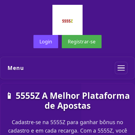
Login
Registrar-se
Menu
📱 5555Z A Melhor Plataforma
de Apostas
Cadastre-se na 5555Z para ganhar bônus no
cadastro e em cada recarga. Com a 5555Z, você