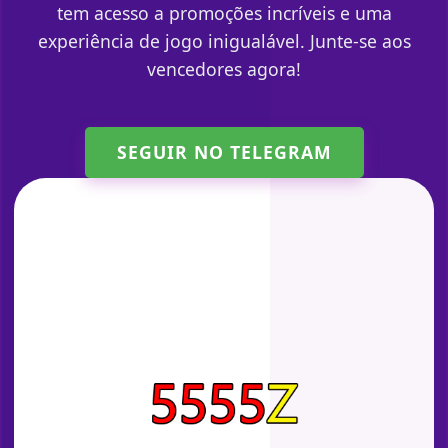
tem acesso a promoções incríveis e uma
experiência de jogo inigualável. Junte-se aos
vencedores agora!
SEGUIR NO TELEGRAM