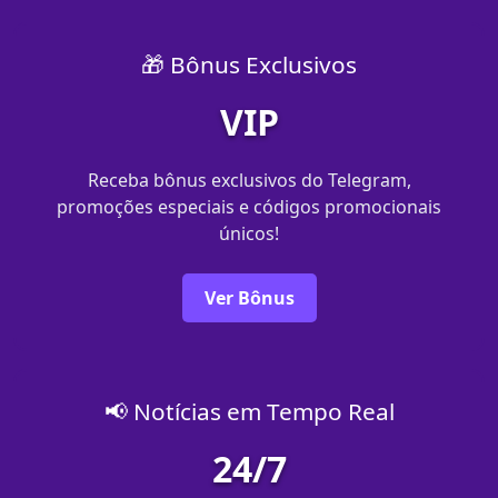
🎁 Bônus Exclusivos
VIP
Receba bônus exclusivos do Telegram,
promoções especiais e códigos promocionais
únicos!
Ver Bônus
📢 Notícias em Tempo Real
24/7