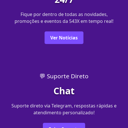
Fique por dentro de todas as novidades,
promoções e eventos da 543X em tempo real!
Ver Notícias
💬 Suporte Direto
Chat
Suporte direto via Telegram, respostas rápidas e
atendimento personalizado!