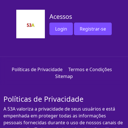
Acessos
Login
Registrar-se
Políticas de Privacidade
Termos e Condições
Sitemap
Políticas de Privacidade
A 53A valoriza a privacidade de seus usuários e está
empenhada em proteger todas as informações
pessoais fornecidas durante o uso de nossos canais de