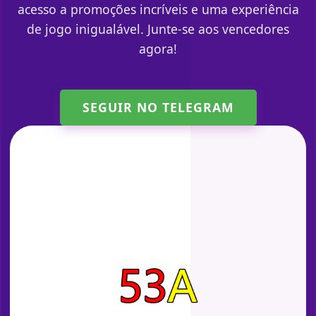
acesso a promoções incríveis e uma experiência
de jogo inigualável. Junte-se aos vencedores
agora!
SEGUIR NO TELEGRAM