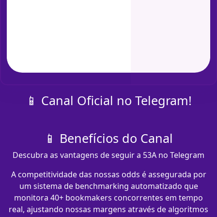
📱 Canal Oficial no Telegram!
📱 Benefícios do Canal
Descubra as vantagens de seguir a 53A no Telegram
A competitividade das nossas odds é assegurada por
um sistema de benchmarking automatizado que
monitora 40+ bookmakers concorrentes em tempo
real, ajustando nossas margens através de algoritmos