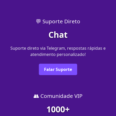
💬 Suporte Direto
Chat
Suporte direto via Telegram, respostas rápidas e
atendimento personalizado!
Falar Suporte
👥 Comunidade VIP
1000+