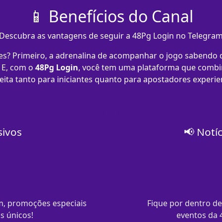
📱 Benefícios do Canal
Descubra as vantagens de seguir a 48Pg Login no Telegra
es? Primeiro, a adrenalina de acompanhar o jogo sabendo q
. E, com o
48Pg Login
, você tem uma plataforma que combin
eita tanto para iniciantes quanto para apostadores experie
sivos
📢 Notí
m, promoções especiais
Fique por dentro d
s únicos!
eventos da 