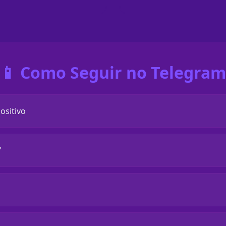
📱 Como Seguir no Telegram
ositivo
"