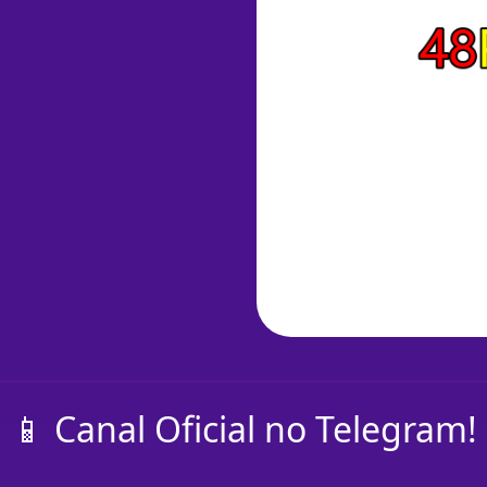
📱 Canal Oficial no Telegram!