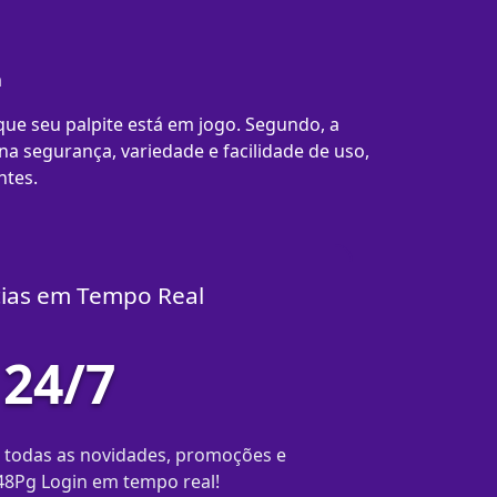
m
ue seu palpite está em jogo. Segundo, a
a segurança, variedade e facilidade de uso,
ntes.
cias em Tempo Real
24/7
e todas as novidades, promoções e
48Pg Login em tempo real!