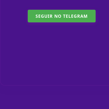
SEGUIR NO TELEGRAM