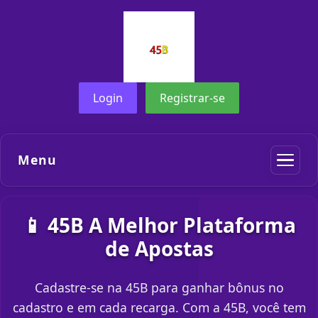
Login
Registrar-se
Menu
📱 45B A Melhor Plataforma
de Apostas
Cadastre-se na 45B para ganhar bônus no
cadastro e em cada recarga. Com a 45B, você tem