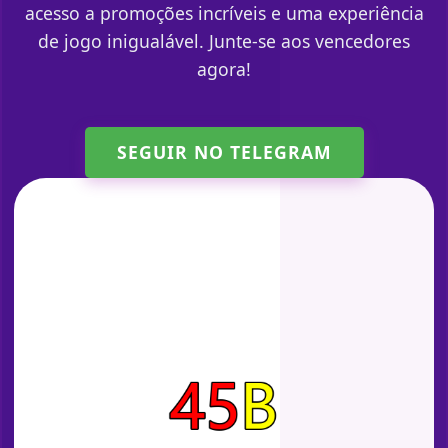
acesso a promoções incríveis e uma experiência
de jogo inigualável. Junte-se aos vencedores
agora!
SEGUIR NO TELEGRAM