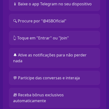
📱 Baixe o app Telegram no seu dispositivo
🔍 Procure por "@45BOficial"
👆 Toque em "Entrar" ou "Join"
🔔 Ative as notificações para não perder
nada
💬 Participe das conversas e interaja
🎁 Receba bônus exclusivos
automaticamente