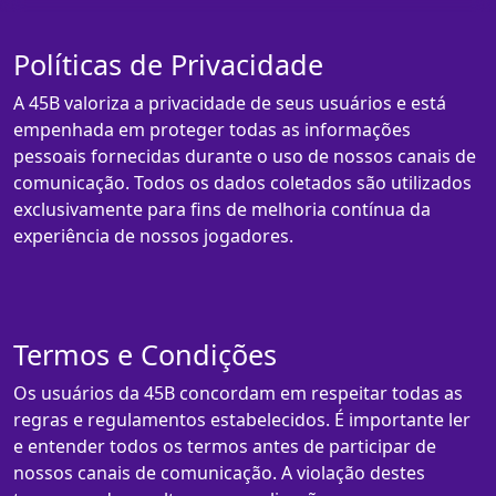
Políticas de Privacidade
A 45B valoriza a privacidade de seus usuários e está
empenhada em proteger todas as informações
pessoais fornecidas durante o uso de nossos canais de
comunicação. Todos os dados coletados são utilizados
exclusivamente para fins de melhoria contínua da
experiência de nossos jogadores.
Termos e Condições
Os usuários da 45B concordam em respeitar todas as
regras e regulamentos estabelecidos. É importante ler
e entender todos os termos antes de participar de
nossos canais de comunicação. A violação destes